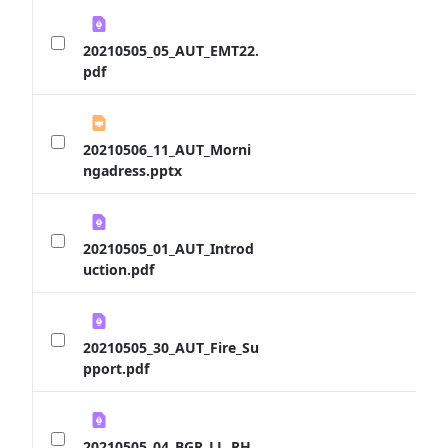
20210505_05_AUT_EMT22.
pdf
20210506_11_AUT_Morni
ngadress.pptx
20210505_01_AUT_Introd
uction.pdf
20210505_30_AUT_Fire_Su
pport.pdf
20210505_04_BGR_LL_RH