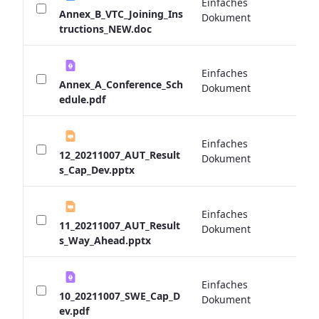
Einfaches
0 
Annex_B_VTC_Joining_Ins
Dokument
tructions_NEW.doc
Einfaches
0 
Annex_A_Conference_Sch
Dokument
edule.pdf
Einfaches
0 
12_20211007_AUT_Result
Dokument
s_Cap_Dev.pptx
Einfaches
0 
11_20211007_AUT_Result
Dokument
s_Way_Ahead.pptx
Einfaches
0 
10_20211007_SWE_Cap_D
Dokument
ev.pdf