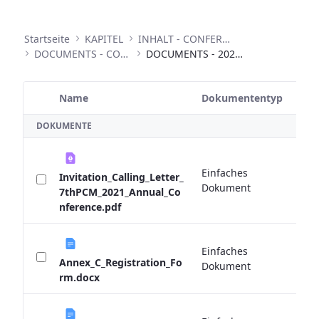
Startseite
KAPITEL
INHALT - CONFERENCES
DOCUMENTS - CONFERENCES
DOCUMENTS - 2021 ANNUAL CONFERENCE
Name
Dokumententyp
G
Ausgewähltes Element
DOKUMENTE
Einfaches
Invitation_Calling_Letter_
0 
Dokument
7thPCM_2021_Annual_Co
nference.pdf
Einfaches
0 
Annex_C_Registration_Fo
Dokument
rm.docx