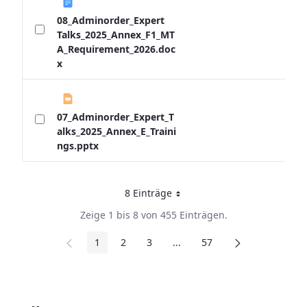
08_Adminorder_Expert
Talks_2025_Annex_F1_MT
A_Requirement_2026.doc
x
07_Adminorder_Expert_T
alks_2025_Annex_E_Traini
ngs.pptx
8 Einträge
Pro Seite
Zeige 1 bis 8 von 455 Einträgen.
1
2
3
...
57
Seite
Seite
Seite
Zwischenseiten
Seite