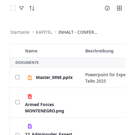
Elemente auswählen
Startseite
KAPITEL
INHALT - CONFERENCES
Name
Beschreibung
Ausgewähltes Element
DOKUMENTE
Powerpoint for Expert
Master_MNE.pptx
Talks 2025
Armed Forces
MONTENEGRO.png
12_Adminorder_Expert