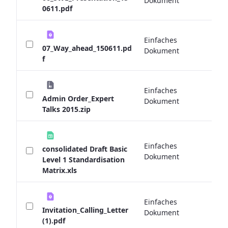
Dokument
0611.pdf
Einfaches
0 
07_Way_ahead_150611.pd
Dokument
f
Einfaches
0 
Admin Order_Expert
Dokument
Talks 2015.zip
Einfaches
consolidated Draft Basic
0 
Dokument
Level 1 Standardisation
Matrix.xls
Einfaches
0 
Invitation_Calling_Letter
Dokument
(1).pdf