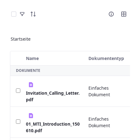
Elemente auswählen
Startseite
Name
Dokumententyp
G
Ausgewähltes Element
DOKUMENTE
Einfaches
1
Invitation_Calling_Letter.
Dokument
pdf
Einfaches
0 
01_MTI_Introduction_150
Dokument
610.pdf