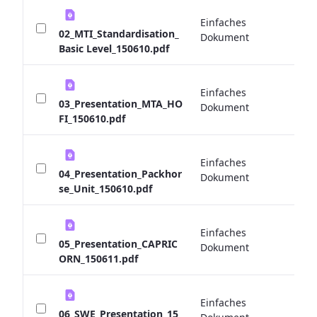
Einfaches
0 
02_MTI_Standardisation_
Dokument
Basic Level_150610.pdf
Einfaches
0 
03_Presentation_MTA_HO
Dokument
FI_150610.pdf
Einfaches
0 
04_Presentation_Packhor
Dokument
se_Unit_150610.pdf
Einfaches
0 
05_Presentation_CAPRIC
Dokument
ORN_150611.pdf
Einfaches
0 
06_SWE_Presentation_15